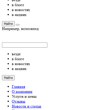
в блоге
в новостях
в акциях
Найти
Например,
велосипед
везде
в блоге
в новостях
в акциях
Найти
Главная
О компании
Услуги и цены
Отзывы
Новости и статьи